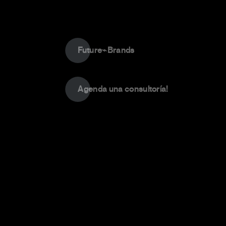
Future⌁Brands
Agenda una consultoría!